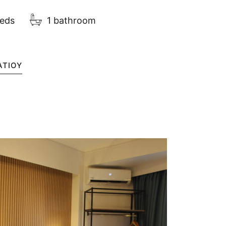
beds
1 bathroom
ΑΤΊΟΥ