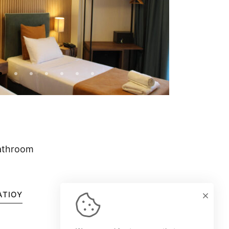
athroom
ΑΤΊΟΥ